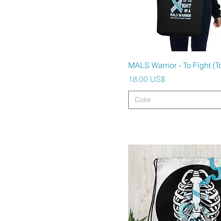
Vista rápida
MALS Warrior - To Fight (T
Precio
18,00 US$
Color