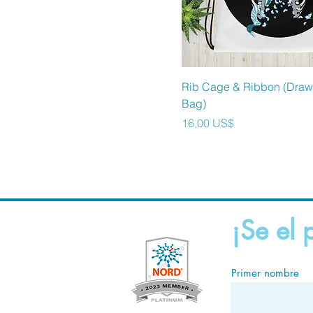
Vista rápida
Rib Cage & Ribbon (Draw
Bag)
Precio
16,00 US$
¡Se el 
Primer nombre