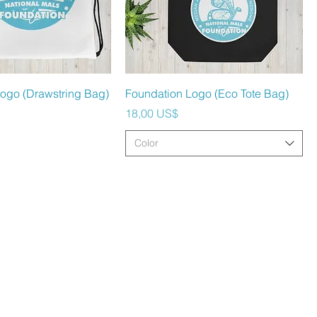
ista rápida
Vista rápida
ogo (Drawstring Bag)
Foundation Logo (Eco Tote Bag)
Precio
18,00 US$
Color