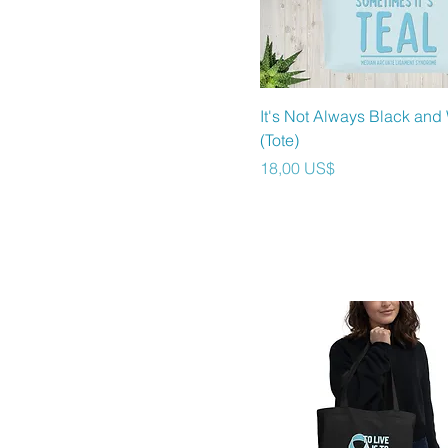
Vista rápida
It's Not Always Black and
(Tote)
Precio
18,00 US$