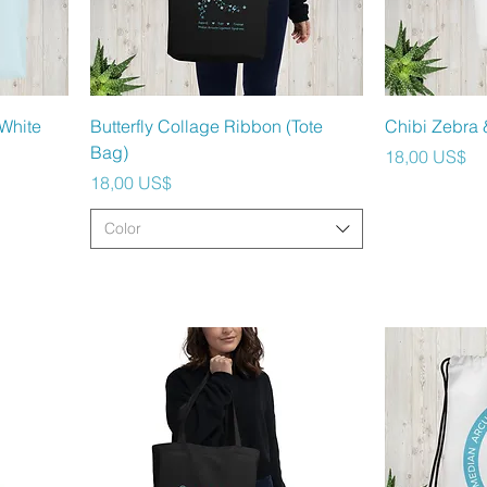
Vista rápida
V
 White
Butterfly Collage Ribbon (Tote
Chibi Zebra &
Bag)
Precio
18,00 US$
Precio
18,00 US$
Color