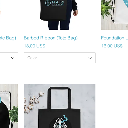
Vista rápida
V
ote Bag)
Barbed Ribbon (Tote Bag)
Foundation L
Precio
Precio
18,00 US$
16,00 US$
Color