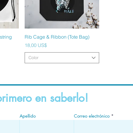
Vista rápida
string
Rib Cage & Ribbon (Tote Bag)
Precio
18,00 US$
Color
primero en saberlo!
Apellido
Correo electrónico