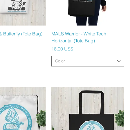
ista rápida
Vista rápida
 Butterfly (Tote Bag)
MALS Warrior - White Tech
Horizontal (Tote Bag)
Precio
18,00 US$
Color