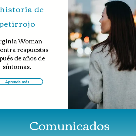
 historia de
petirrojo
rginia Woman
entra respuestas
pués de años de
síntomas.
Aprende más
Comunicados