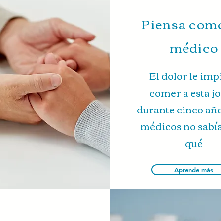
Piensa com
médico
El dolor le imp
comer a esta j
durante cinco año
médicos no sabí
qué
Aprende más