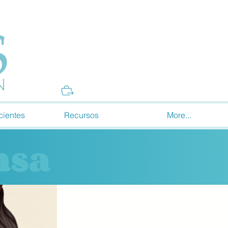
Donate
cientes
Recursos
More...
nsa