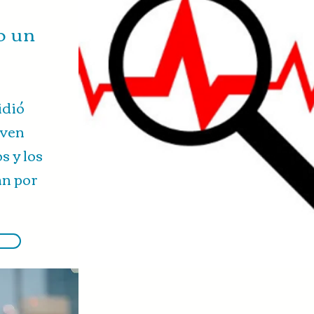
o un
idió
oven
s y los
an por