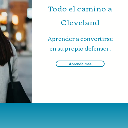
Todo el camino a
Cleveland
Aprender a convertirse
en su propio defensor.
Aprende más