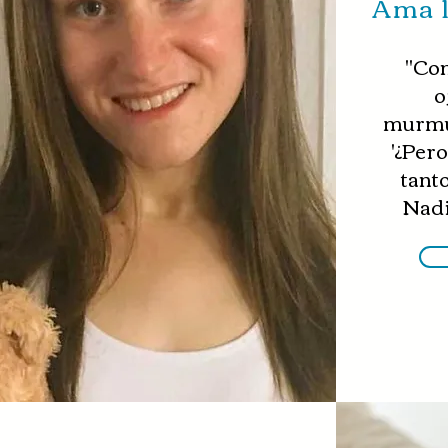
Ama l
"Con
o
murmu
'¿Per
tant
Nadi