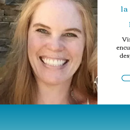
la
Vi
encu
des