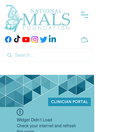
Widget Didn’t Load
Check your internet and refresh
this page.