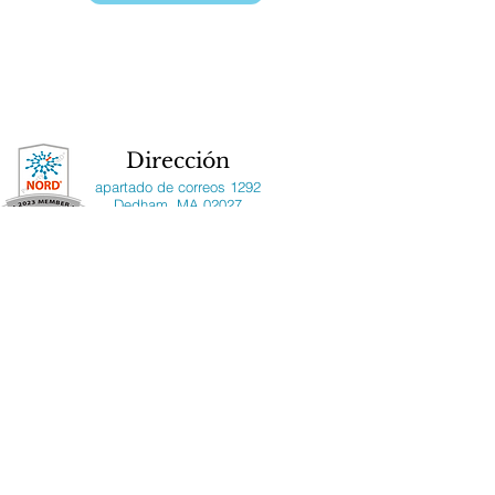
Dirección
apartado de correos 1292
Dedham, MA 02027
¡Síganos!
Copyright ©2020 National Median Arcuate
Ligament Syndrome Foundation, Inc. Todos
los derechos reservados. National MALS
Foundation es una organización sin fines
de lucro registrada 501(c)(3). Tenga en
cuenta que la Fundación Nacional MALS
proporciona la información en este sitio
web para el beneficio de la comunidad de
pacientes y médicos de MALS. National