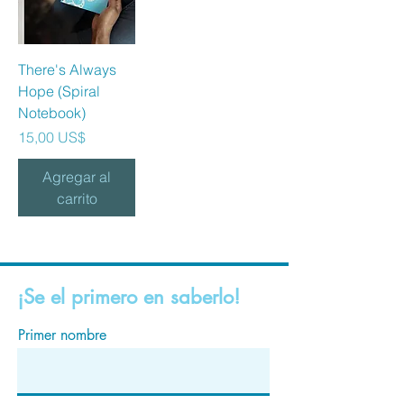
There's Always
Hope (Spiral
Notebook)
Precio
15,00 US$
Agregar al
carrito
¡Se el primero en saberlo!
Primer nombre