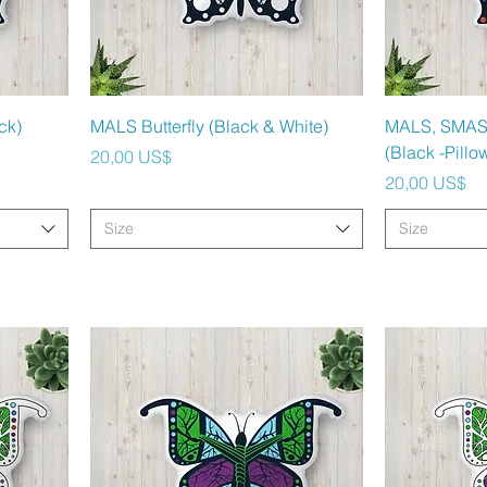
Vista rápida
V
ck)
MALS Butterfly (Black & White)
MALS, SMAS
(Black -Pillo
Precio
20,00 US$
Precio
20,00 US$
Size
Size