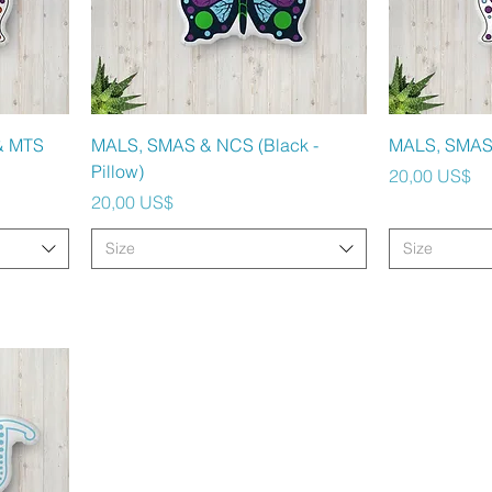
Vista rápida
V
& MTS
MALS, SMAS & NCS (Black -
MALS, SMAS 
Pillow)
Precio
20,00 US$
Precio
20,00 US$
Size
Size