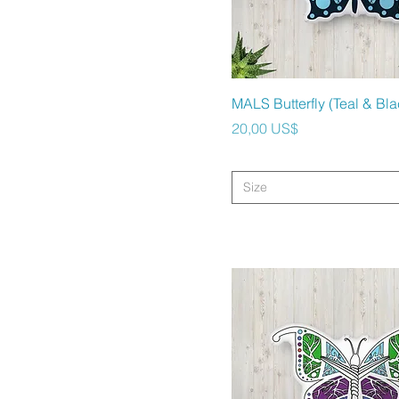
Vista rápida
MALS Butterfly (Teal & Bla
Precio
20,00 US$
Size