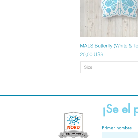
Vista rápida
MALS Butterfly (White & Te
Precio
20,00 US$
Size
¡Se el 
Primer nombre