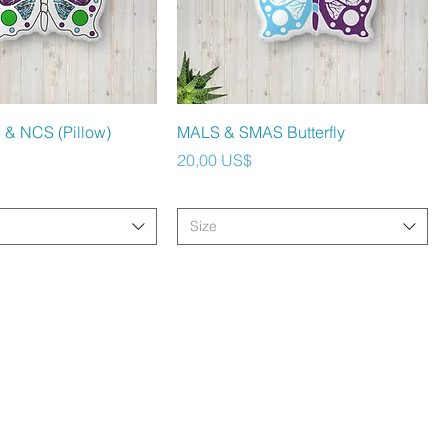
ista rápida
Vista rápida
& NCS (Pillow)
MALS & SMAS Butterfly
Precio
20,00 US$
Size