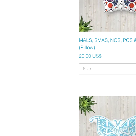
Vista rápida
MALS, SMAS, NCS, PCS 
(Pillow)
Precio
20,00 US$
Size