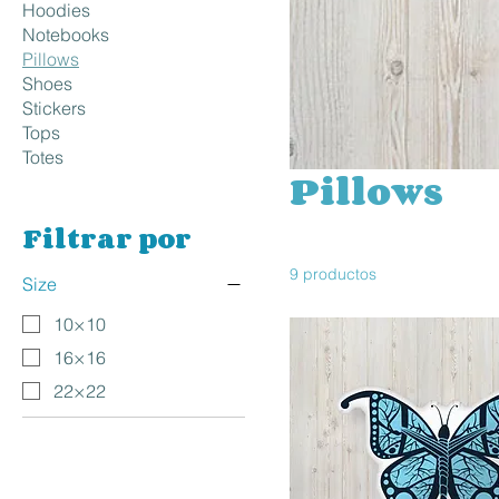
Hoodies
Notebooks
Pillows
Shoes
Stickers
Tops
Totes
Pillows
Filtrar por
9 productos
Size
10×10
16×16
22×22