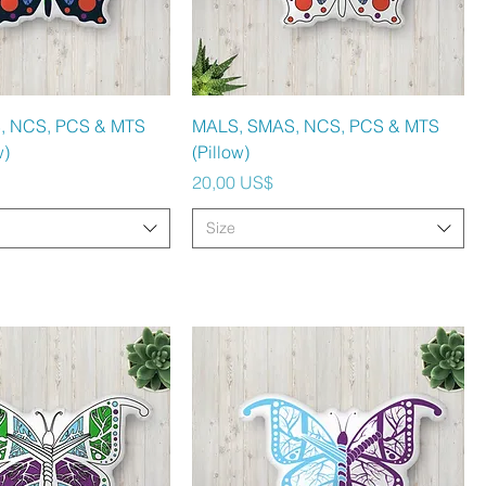
ista rápida
Vista rápida
, NCS, PCS & MTS
MALS, SMAS, NCS, PCS & MTS
w)
(Pillow)
Precio
20,00 US$
Size