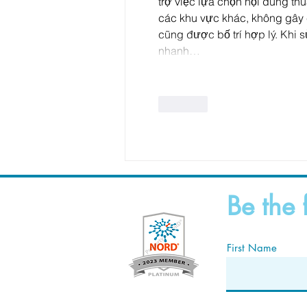
trợ việc lựa chọn nội dung th
các khu vực khác, không gây c
cũng được bố trí hợp lý. Khi sử
nhanh…
Like
Be the 
First Name