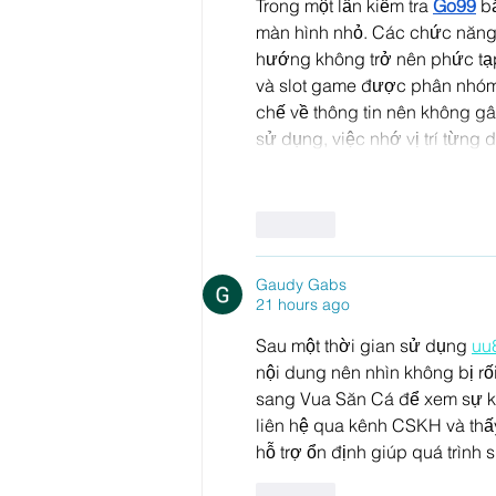
Trong một lần kiểm tra 
Go99
 b
màn hình nhỏ. Các chức năng q
hướng không trở nên phức tạp 
và slot game được phân nhóm rõ
chế về thông tin nên không gây
sử dụng, việc nhớ vị trí từng
Like
Gaudy Gabs
21 hours ago
Sau một thời gian sử dụng 
uu
nội dung nên nhìn không bị r
sang Vua Săn Cá để xem sự khá
liên hệ qua kênh CSKH và thấ
hỗ trợ ổn định giúp quá trình 
Like