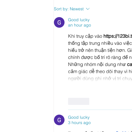
What does success mean
Sort by:
Newest
to you? (Laura's Story)
Good lucky
an hour ago
Khi truy cập vào 
https://123bi.
thống tập trung nhiều vào việc
hiểu trở nên thuận tiện hơn.
chính được bố trí rõ ràng để
Những nhóm nội dung như 
ca
cảm giác dễ theo dõi thay vì h
người dùng ghi nhớ vị trí ch
Like
Good lucky
3 hours ago