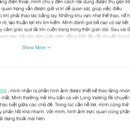
ằng điện thoại, mình chú ý đến cách nội dung được thu gọn tr
uan trọng vẫn được giữ vị trí dễ quan sát, giúp việc điều 
khi phải thao tác bằng tay. Những khu vực như thể thao, nổ h
, tạo thuận lợi khi tìm kiếm. Mình đánh giá bố cục có sự tiết 
 cảm giác quá tải khi cuộn trang trong thời gian dài. Sau vài l
 danh mục trở nên đơn giản hơn, đồng thời tốc độ chuyển tran
Show More
888
 , mình nhận ra phần hình ảnh được thiết kế theo từng nhó
ối mắt. Mình thường mở khu bắn cá với Long Vương rồi chuyển
c biệt giữa các chủ đề. Trong lúc cần hỗ trợ, mình cũng thử 
y phản hồi khá nhanh. Với mình, hình ảnh trực quan cùng phần
sử dụng thoải mái hơn.