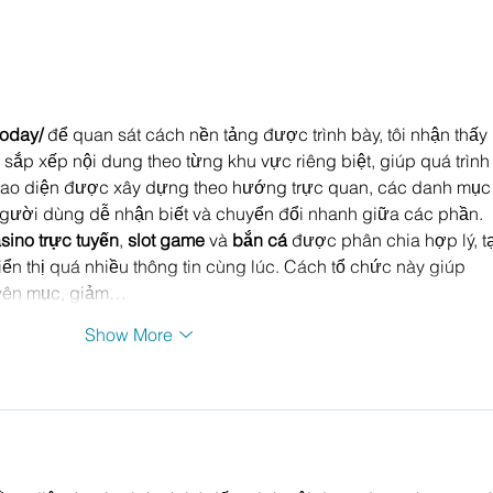
Auct
today/
 để quan sát cách nền tảng được trình bày, tôi nhận thấy 
 sắp xếp nội dung theo từng khu vực riêng biệt, giúp quá trình 
 Giao diện được xây dựng theo hướng trực quan, các danh mục
 người dùng dễ nhận biết và chuyển đổi nhanh giữa các phần. 
sino trực tuyến
, 
slot game
 và 
bắn cá
 được phân chia hợp lý, t
iển thị quá nhiều thông tin cùng lúc. Cách tổ chức này giúp 
uyên mục, giảm…
Show More