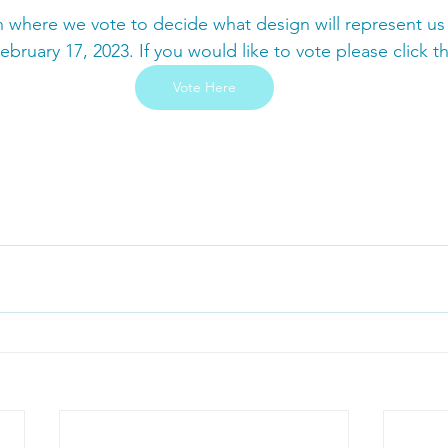
in where we vote to decide what design will represent us t
bruary 17, 2023. If you would like to vote please click th
Vote Here