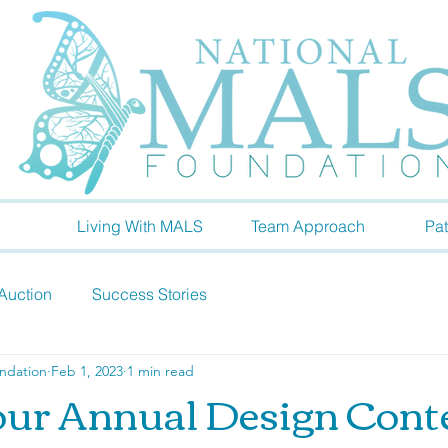
Living With MALS
Team Approach
Pat
Auction
Success Stories
ndation
Feb 1, 2023
1 min read
our Annual Design Conte