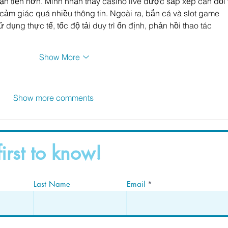
uận tiện hơn. Mình nhận thấy casino live được sắp xếp cân đối 
ảm giác quá nhiều thông tin. Ngoài ra, bắn cá và slot game 
 dụng thực tế, tốc độ tải duy trì ổn định, phản hồi thao tác 
Show More
Show more comments
first to know!
Last Name
Email