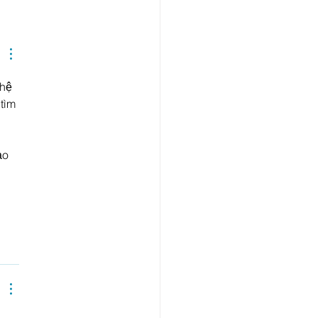
ion on June 12 - 18
hệ 
tìm 
 
ạo 