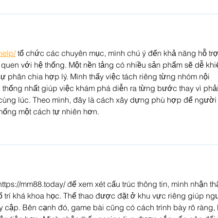
help/
 tổ chức các chuyên mục, mình chú ý đến khả năng hỗ trợ
 quen với hệ thống. Một nền tảng có nhiều sản phẩm sẽ dễ khi
sự phân chia hợp lý. Mình thấy việc tách riêng từng nhóm nội 
thống nhất giúp việc khám phá diễn ra từng bước thay vì phải
n cùng lúc. Theo mình, đây là cách xây dựng phù hợp để người
thống một cách tự nhiên hơn.
https://mm88.today/
 để xem xét cấu trúc thông tin, mình nhận th
rí khá khoa học. Thể thao được đặt ở khu vực riêng giúp ng
y cập. Bên cạnh đó, game bài cũng có cách trình bày rõ ràng, 