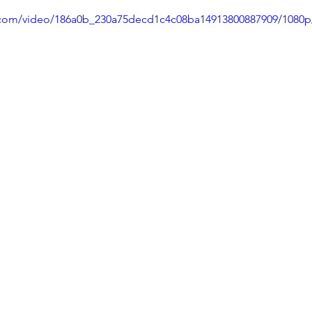
ic.com/video/186a0b_230a75decd1c4c08ba14913800887909/1080p