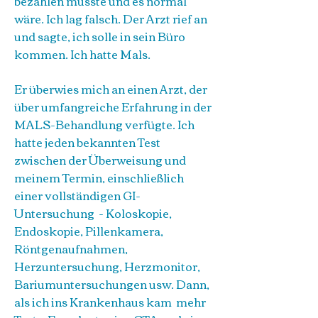
bezahlen musste und es normal
wäre. Ich lag falsch. Der Arzt rief an
und sagte, ich solle in sein Büro
kommen. Ich hatte Mals.
Er überwies mich an einen Arzt, der
über umfangreiche Erfahrung in der
MALS-Behandlung verfügte. Ich
hatte jeden bekannten Test
zwischen der Überweisung und
meinem Termin, einschließlich
einer vollständigen GI-
Untersuchung - Koloskopie,
Endoskopie, Pillenkamera,
Röntgenaufnahmen,
Herzuntersuchung, Herzmonitor,
Bariumuntersuchungen usw. Dann,
als ich ins Krankenhaus kam mehr