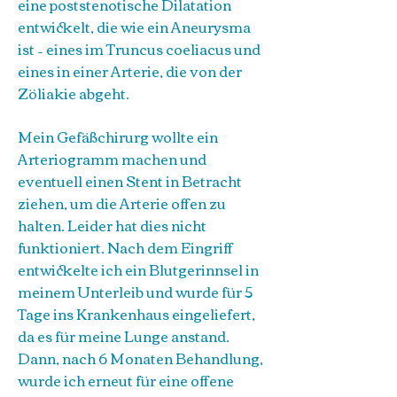
eine poststenotische Dilatation
entwickelt, die wie ein Aneurysma
ist – eines im Truncus coeliacus und
eines in einer Arterie, die von der
Zöliakie abgeht.
Mein Gefäßchirurg wollte ein
Arteriogramm machen und
eventuell einen Stent in Betracht
ziehen, um die Arterie offen zu
halten. Leider hat dies nicht
funktioniert. Nach dem Eingriff
entwickelte ich ein Blutgerinnsel in
meinem Unterleib und wurde für 5
Tage ins Krankenhaus eingeliefert,
da es für meine Lunge anstand.
Dann, nach 6 Monaten Behandlung,
wurde ich erneut für eine offene