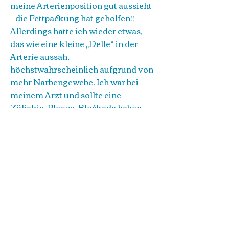
meine Arterienposition gut aussieht
- die Fettpackung hat geholfen!!
Allerdings hatte ich wieder etwas,
das wie eine kleine „Delle“ in der
Arterie aussah,
höchstwahrscheinlich aufgrund von
mehr Narbengewebe. Ich war bei
meinem Arzt und sollte eine
Zöliakie-Plexus-Blockade haben,
um zu sehen, ob sie die Symptome
lindert. Ich hatte Mühe, normal zu
essen und verließ mich auf eine
hauptsächlich flüssige Ernährung,
aber selbst das war schmerzhaft. Im
November 2017 überwies mich
meine Arztpraxis an , einen
interventionellen Radiologen im
selben Krankenhaus. Er war der