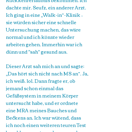
Rückkehrerlaubnis bekommen. Ich
dachte mir. Seufz, ein anderer Arzt.
Ich ging in eine „Walk-in“-Klinik –
sie würden sicher eine schnelle
Untersuchung machen, das wäre
normal und ich könnte wieder
arbeiten gehen. Immerhin war ich
dünn und "sah" gesund aus.
Dieser Arzt sah mich an und sagte:
„Das hört sich nicht nach MS an“. Ja,
ich weiß. lol. Dann fragte er, ob
jemand schon einmal das
Gefäßsystem in meinem Körper
untersucht habe, und er ordnete
eine MRA meines Bauches und
Beckens an. Ich war wütend, dass
ich noch einen weiteren teuren Test