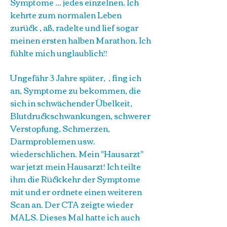
Symptome ... jedes einzelnen. Ich
kehrte zum normalen Leben
zurück , aß, radelte und lief sogar
meinen ersten halben Marathon. Ich
fühlte mich unglaublich!!
Ungefähr 3 Jahre später, , fing ich
an, Symptome zu bekommen, die
sich in schwächender Übelkeit,
Blutdruckschwankungen, schwerer
Verstopfung, Schmerzen,
Darmproblemen usw.
wiederschlichen. Mein "Hausarzt"
war jetzt mein Hausarzt! Ich teilte
ihm die Rückkehr der Symptome
mit und er ordnete einen weiteren
Scan an. Der CTA zeigte wieder
MALS. Dieses Mal hatte ich auch