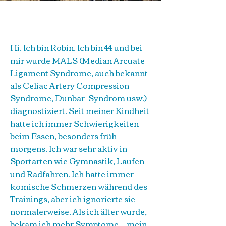
Robins Geschichte
Hi. Ich bin Robin. Ich bin 44 und bei
mir wurde MALS (Median Arcuate
Ligament Syndrome, auch bekannt
als Celiac Artery Compression
Syndrome, Dunbar-Syndrom usw.)
diagnostiziert. Seit meiner Kindheit
hatte ich immer Schwierigkeiten
beim Essen, besonders früh
morgens. Ich war sehr aktiv in
Sportarten wie Gymnastik, Laufen
und Radfahren. Ich hatte immer
komische Schmerzen während des
Trainings, aber ich ignorierte sie
normalerweise. Als ich älter wurde,
bekam ich mehr Symptome – mein