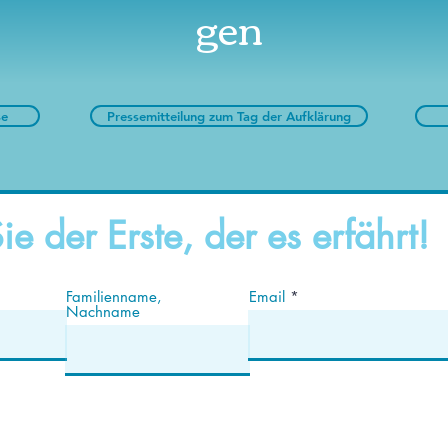
gen
se
Pressemitteilung zum Tag der Aufklärung
ie der Erste, der es erfährt!
Familienname,
Email
Nachname