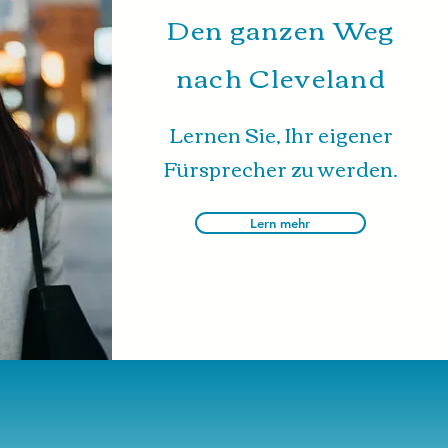
Den ganzen Weg
nach Cleveland
Lernen Sie, Ihr eigener
Fürsprecher zu werden.
Lern mehr