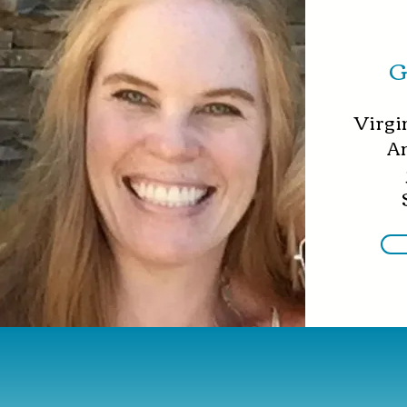
G
Virgi
An