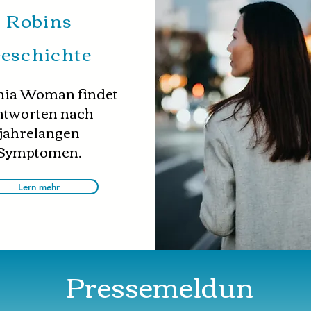
Robins
eschichte
nia Woman findet
tworten nach
jahrelangen
Symptomen.
Lern mehr
Pressemeldun