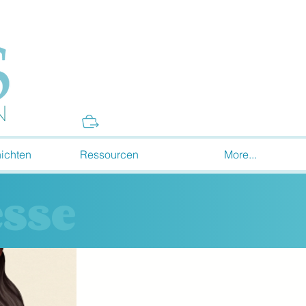
Donate
ichten
Ressourcen
More...
sse