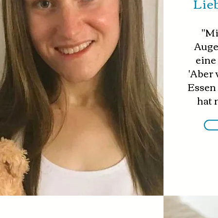
Lie
"Mi
Auge
eine
'Aber 
Essen
hat 