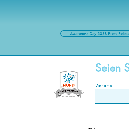
Awareness Day 2023 Press Relea
Seien S
Vorname