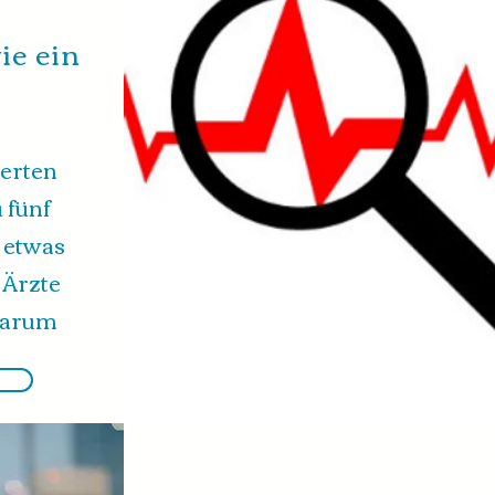
ie ein
erten
 fünf
 etwas
 Ärzte
warum