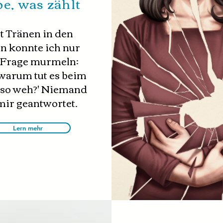
be, was zählt
t Tränen in den
n konnte ich nur
 Frage murmeln:
warum tut es beim
 so weh?' Niemand
mir geantwortet.
Lern mehr