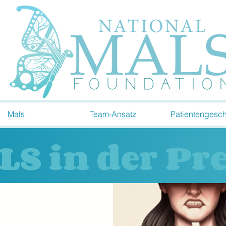
Mals
Team-Ansatz
Patientengesch
LS in der Pre