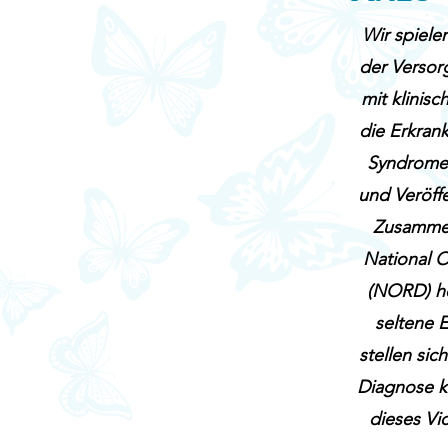
Wir spiele
der Versor
mit klinis
die Erkran
Syndrome 
und Veröffe
Zusammen
National O
(NORD) hel
seltene 
stellen sic
Diagnose k
dieses Vid