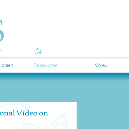
Donate
ichten
Ressourcen
More...
onal Video on