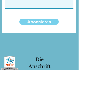
Abonnieren
Die
Anschrift
Postfach 1292
Dedham, MA 02027
Folgen Sie uns!
Copyright ©2020 National Median Arcuate
Ligament Syndrome Foundation, Inc. Alle
Rechte vorbehalten. Die National MALS