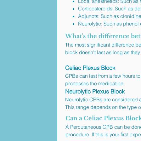
Local anesthetics: Such as
Corticosteroids: Such as 
Adjuncts: Such as clonidin
Neurolytic: Such as phenol 
What’s the difference be
The most significant difference b
block doesn’t last as long as they 
Celiac Plexus Block
CPBs can last from a few hours t
processes the medication.
Neurolytic Plexus Block
Neurolytic CPBs are considered a 
This range depends on the type o
Can a Celiac Plexus Bloc
A Percutaneous CPB can be done w
procedure. If this is your first ex