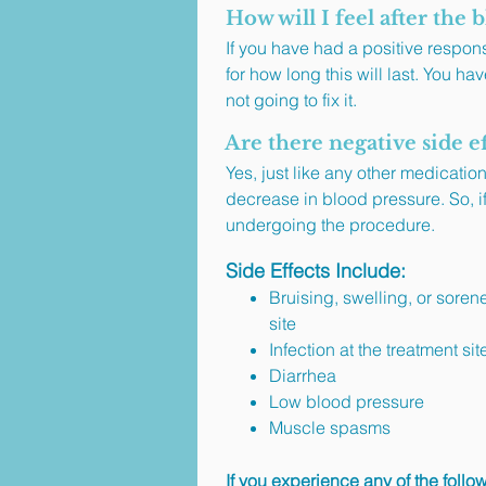
How will I feel after the 
If you have had a positive respons
for how long this will last. You ha
not going to fix it.
Are there negative side ef
Yes, just like any other medicatio
decrease in blood pressure. So, i
undergoing the procedure.
Side Effects Include:
Bruising, swelling, or sorene
site
Infection at the treatment sit
Diarrhea
Low blood pressure
Muscle spasms
If you experience any of the foll