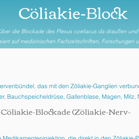
Cöliakie-Block
 über die Blockade des Plexus coeliacus da draußen und d
siert auf medizinischen Fachzeitschriften, Forschungen 
 Nervenbündel, das mit den Zöliakie-Ganglien verbun
r, Bauchspeicheldrüse, Gallenblase, Magen, Milz,
-Cöliakie-Blockade (Zöliakie-Nerv-
 Medikamenteninjektion, die direkt in den Zöliakie-