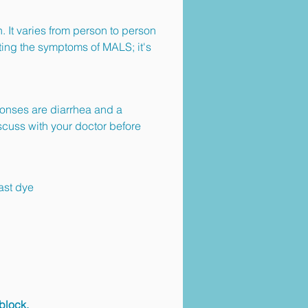
. It varies from person to person
eating the symptoms of MALS; it's
sponses are diarrhea and a
scuss with your doctor before
rast dye
block.