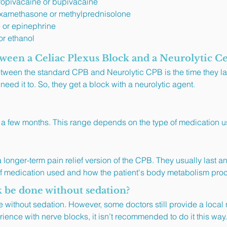
 ropivacaine or bupivacaine
dexamethasone or methylprednisolone
e or epinephrine
or ethanol
tween a Celiac Plexus Block and a Neurolytic Ce
etween the standard CPB and Neurolytic CPB is the time they las
need it to. So, they get a block with a neurolytic agent.
o a few months. This range depends on the type of medication 
longer-term pain relief version of the CPB. They usually last a
f medication used and how the patient's body metabolism pro
k be done without sedation?
ithout sedation. However, some doctors still provide a local
perience with nerve blocks, it isn’t recommended to do it this way.