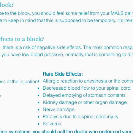
block?
e to the block, you should feel some relief from your MALS pain
ve to keep in mind that this is supposed to be temporary. It's tr
fects to a block?
n, there is a risk of negative side effects. The most common re
f you have low blood pressure, normally, that is something to di
Rare Side Effects:
Allergic reaction to anesthesia or the cont
ss at the injection
Decreased blood flow to your spinal cord
Delayed emptying of stomach contents
e
Kidney damage or other organ damage
Nerve damage
Paralysis due to a spinal cord injury
Seizures
owing symptoms, you should call the doctor who performed your 