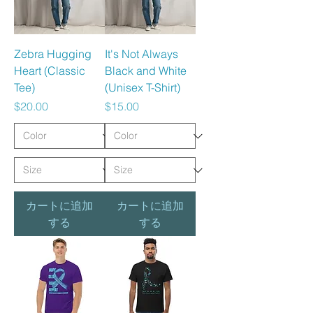
Zebra Hugging
It's Not Always
Heart (Classic
Black and White
Tee)
(Unisex T-Shirt)
価格
価格
$20.00
$15.00
カートに追加
カートに追加
する
する