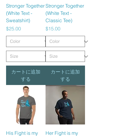
Stronger Together
Stronger Together
(White Text -
(White Text -
Sweatshirt)
Classic Tee)
価格
価格
$25.00
$15.00
カートに追加
カートに追加
する
する
His Fight is my
Her Fight is my