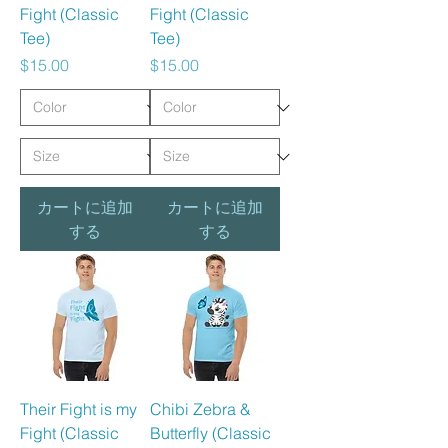
Fight (Classic
Fight (Classic
Tee)
Tee)
価格
価格
$15.00
$15.00
カートに追加
カートに追加
する
する
Their Fight is my
Chibi Zebra &
Fight (Classic
Butterfly (Classic