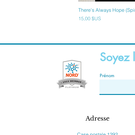
There's Always Hope (Spi
Prix
15,00 $US
Soyez l
Prénom
Adresse
Case postale 1292