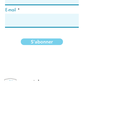
E-mail
S'abonner
Adresse
Case postale 1292
Dedham, MA 02027
Suivez-nous!
Copyright ©2020 National Median Arcuate