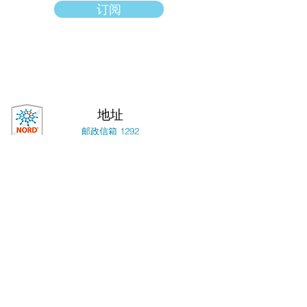
订阅
地址
邮政信箱 1292
戴德姆，MA 02027
跟着我们！
版权所有 ©2020 National Median Arcuate
Ligament Syndrome Foundation, Inc. 保留
所有权利。国家 MALS 基金会是一家注册的
501(c)(3) 非营利组织。请注意，国家 MALS
基金会在本网站上提供信息是为了 MALS 患
者和临床医生社区的利益。国家 MALS 基金
会不是医疗提供者或医疗保健机构，因此既不
能诊断 MALS，也不能认可或推荐任何特定的