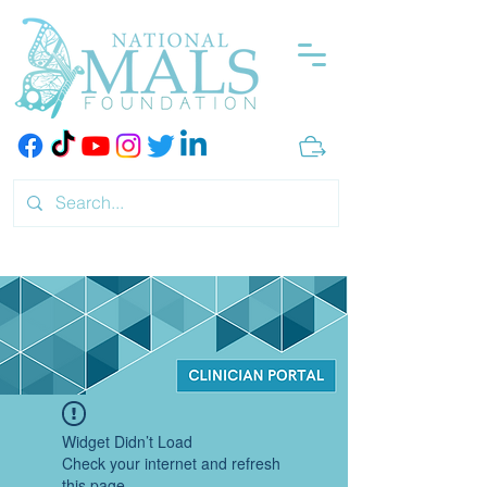
Widget Didn’t Load
Check your internet and refresh
this page.