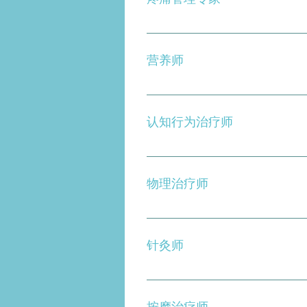
以周到的方式帮助控制疼痛，最
营养师
帮助制定饮食方案，最大限度地补
液，然后血液冲过受压的腹腔动
认知行为治疗师
液，从而导致更多疼痛。此外，
他们的身体停止或限制这些酶的产
为您提供管理 MALS 中的焦虑
有足够的蛋白质以维持您的身高
康复所需的心理准备。
物理治疗师
在手术前和手术后帮助对抗因疼痛
间的萎缩和营养剥夺后重新建立
针灸师
供量身定制的锻炼，以放松肋骨
织的形成并提供更好的恢复。
通过将非常细的针头插入人体特
用于范围广泛的其他投诉。
按摩治疗师