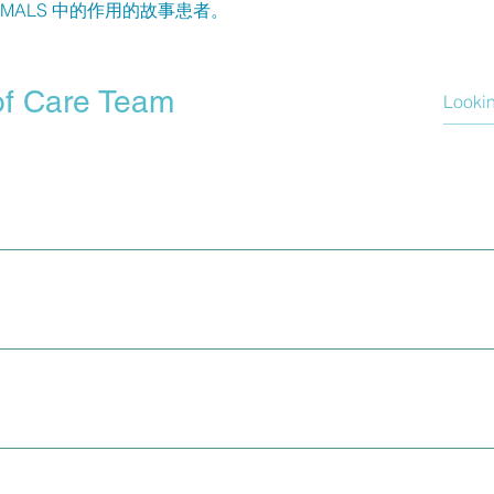
MALS 中的作用的故事患者。
of Care Team
为有需要的患者进行宣传。初级保健提供者是关注您整体健康的
儿科医生将帮助您做出诊断，帮助您与更大的医疗团队协调您的护
的 GI 诊断。您可能需要进行全套胃肠 (GI) 测试，以了解您的胃
现在 GI 测试中，所以不要气馁。 MALS 是一种排除性诊断，
关重要。
S 症状表现为胸痛/压力和/或不适。在某些人中，您还会出现心跳