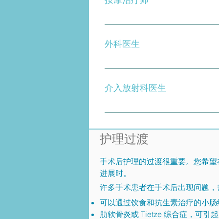
结合各种临床和松弛软组织操作
的紧张和疼痛，并有助于手术后的
外科医生
治疗 MALS 的外科医生有很
科医生等（一旦 MALS 诊断得
介入放射科医生
介入放射科医生 (IR) 是使用医
造影。这可以显示其他测试有时会
后）。
护理过渡
手术后护理的过渡很重要。您希望
进展时。
许多手术患者在手术后出现问题，
可以通过饮食和抗生素治疗的小肠细菌
肋软骨炎或 Tietze 综合症，可