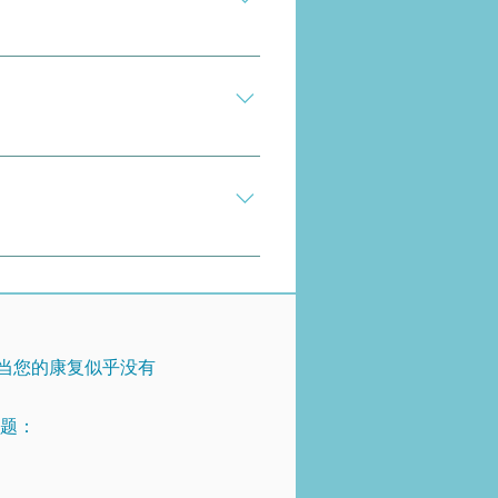
部、腹部和胸筋膜和肌肉紧绷带来
胸外科医生、胃肠外科医生、肿瘤外
。
MALS 的一项关键测试是导管血管
置入术治疗 MALS（手术松解
当您的康复似乎没有
问题：