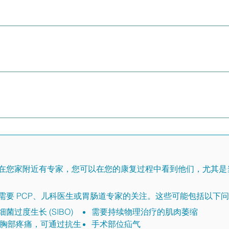
技术，有助于减轻因慢性疼痛带来的身体压力而导致的颈部、背
愈合过程.
多种。这可能是血管外科医生、普通外科医生、减肥外科医生、心
到确认）——重新确认 MALS 诊断并制定手术计划和术后长期监测
学成像技术执行 MRI、CT、荧光透视和超声检查等检查的医生。 
漏掉的动脉受压情况。此外，IR 可以通过球囊血管成形术和支架
在您家附近有专家，您可以在您的康复过程中看到他们，尤其是
需要 PCP、儿科医生或胃肠道专家的关注。这些可能包括以下
过度生长 (SIBO)
需要持续物理治疗的肌肉萎缩
引起胸部疼痛，可通过抗生
手术部位疝气