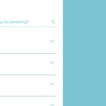
多面手，应该与您一起寻找您需要
理，然后帮助指导您完成术后康
、肠、胰腺、胆囊和其他 GI 器官
因此进行全套测试以确保您没有导致症
加快或缓慢和/或血压问题。