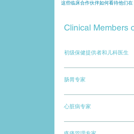
这些临床合作伙伴如何看待他们在 
Clinical Members 
初级保健提供者和儿科医生
启动和管理探索过程，并为您作
的合适专家。合适的 PCP 或
肠胃专家
复。
运行常规 GI 测试并探索其他可能
的工作情况。 MALS 很少会出
心脏病专家
状或使症状复杂化的其他诊断至
排除心脏问题，因为一些 MAL
疼痛管理专家