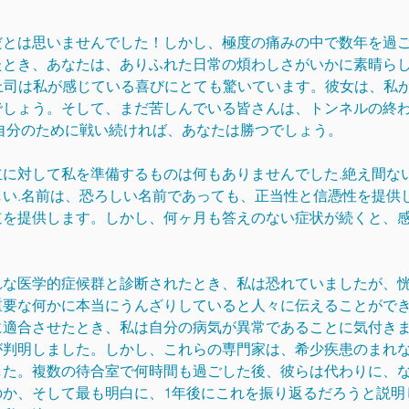
だとは思いませんでした！しかし、極度の痛みの中で数年を過
とき、あなたは、ありふれた日常の煩わしさがいかに素晴らし
、上司は私が感じている喜びにとても驚いています。彼女は、私
でしょう。そして、まだ苦しんでいる皆さんは、トンネルの終
自分のために戦い続ければ、あなたは勝つでしょう。
に対して私を準備するものは何もありませんでした.絶え間な
い.名前は、恐ろしい名前であっても、正当性と信憑性を提供
道を提供します。しかし、何ヶ月も答えのない症状が続くと、
な医学的症候群と診断されたとき、私は恐れていましたが、恍
重要な何かに本当にうんざりしていると人々に伝えることがで
適合させたとき、私は自分の病気が異常であることに気付きま
が判明しました。しかし、これらの専門家は、希少疾患のまれ
した。複数の待合室で何時間も過ごした後、彼らは代わりに、
のか、そして最も明白に、1年後にこれを振り返るだろうと説明