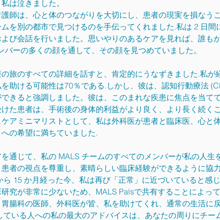
、私は泣きました。
看護師は、心と体のつながりを大切にし、患者の現実を損なう
ムを別の都市で見つけるのを手伝ってくれました.私は 2 日間
および会話を行いました。思いやりのあるケアを見れば、誰も
 メンバーの多くの顔を通して、その顔を見つめていました。
の旅のすべての詳細を話すと、肯定的にうなずきました.私が
助ける可能性は70％である.しかし、彼は、認知行動療法 (C
ができると強調しました。彼は、このまれな疾患に焦点を当て
けた患者は、手術後の身体的利益がより良く、より長く続くこ
スケアミニマリストとして、私は外科医が患者と臨床医、心と
への希望に満ちていました.
を通じて、私の MALS チームのすべてのメンバーが私の人
、患者の視点を尊重し、素晴らしい臨床経験ができるように協
から 15 か月経った今、私は再び「正常」に近づいていると感
究が非常に少ないため、MALS Palsで共有することによっ
、胃腸科の医師、外科医が皆、私を助けてくれ、通常の生活に
直面している人への私の最大のアドバイスは、あなたの周りにチ