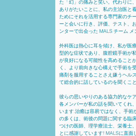
た「幻」の痛みと笑い。代わりに
ありがたいことに、私の主治医と
ためにそれを活用する専門家のチー
ーと会いに行き、評価、テスト、
ンターで出会った MALS チーム
外科医は熱心に耳を傾け、私が医療
型的な症状であり、腹腔鏡手術が私を
が良好になる可能性を高めること
く、より前向きな心構えで手術を受
痛剤を服用することさえ嫌うヘル
て総合的に話しているのを聞くこと
彼らの思いやりのある協力的なケア
各メンバーが私の話を聞いてくれ
います.治癒は容易ではなく、手術
の多くは、術後の問題に関する臨床研
つけの医師、理学療法士、栄養士
とに感謝しています! MALSに