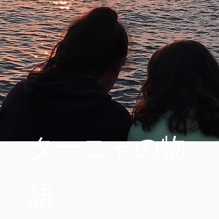
ターニャの物
語