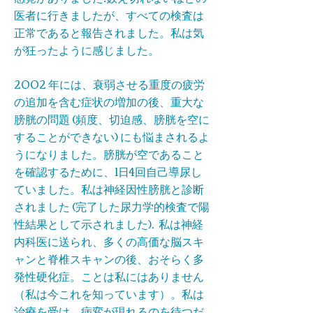
医者に行きましたが、すべての検査は
正常であると報告されました。私は気
が狂ったように感じました。
2002 年には、衰弱させる重度の疲労
の追加を含む症状の増加の後、重大な
膀胱の問題 (頻度、切迫感、膀胱を空に
することができない) にも悩まされるよ
うになりました。膀胱が空であること
を確認するために、1日4回自己導尿し
ていました。私は神経因性膀胱と診断
されました (完了した尿力学的検査で陽
性結果として示されました). 私は神経
内科医に送られ、多くの高価な脳スキ
ャンと脊椎スキャンの後、おそらく多
発性硬化症。ことは私にはありません
（私は今これを知っています）。私は
治療を受け、病変が現れるのを待つだ