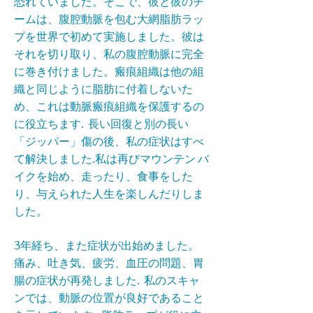
恐れていました。そこで、彼と彼のチ
ームは、腹腔動脈を包む大網脂肪ラッ
プを世界で初めて実施しました。彼は
それを切り取り、私の腹腔動脈に完全
に巻き付けました。瘢痕組織は他の組
織と同じように脂肪に付着しないた
め、これは動脈瘢痕組織を保護するの
に役立ちます. 長い回復と別の長い
「ジッパー」傷の後、私の症状はすべ
て解決しました.私は再びマウンテン バ
イクを始め、走ったり、食事をした
り、与えられた人生を楽しんだりしま
した。
3年経ち、また症状が出始めました。
痛み、吐き気、疲労、血圧の問題、胃
腸の症状が再発しました. 私のスキャ
ンでは、動脈の位置が良好であること