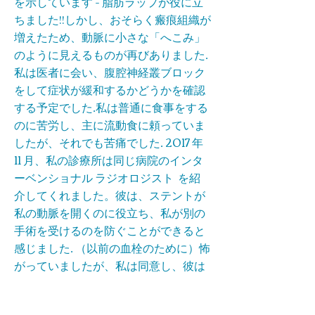
を示しています - 脂肪ラップが役に立
ちました!!しかし、おそらく瘢痕組織が
増えたため、動脈に小さな「へこみ」
のように見えるものが再びありました.
私は医者に会い、腹腔神経叢ブロック
をして症状が緩和するかどうかを確認
する予定でした.私は普通に食事をする
のに苦労し、主に流動食に頼っていま
したが、それでも苦痛でした. 2017 年
11 月、私の診療所は同じ病院のインタ
ーベンショナル ラジオロジスト を紹
介してくれました。彼は、ステントが
私の動脈を開くのに役立ち、私が別の
手術を受けるのを防ぐことができると
感じました. （以前の血栓のために）怖
がっていましたが、私は同意し、彼は
成功し、さらに6か月の完全な安心を
提供しました.