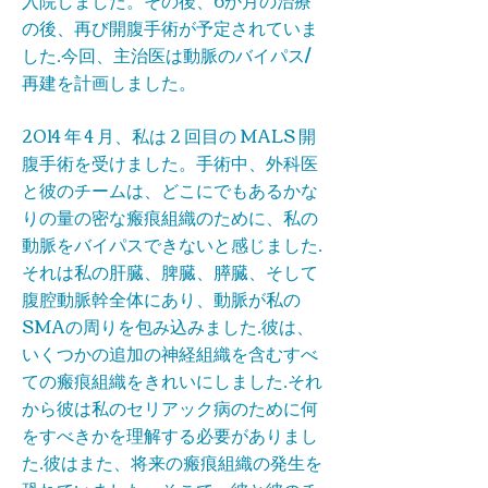
入院しました。その後、6か月の治療
の後、再び開腹手術が予定されていま
した.今回、主治医は動脈のバイパス/
再建を計画しました。
2014 年 4 月、私は 2 回目の MALS 開
腹手術を受けました。手術中、外科医
と彼のチームは、どこにでもあるかな
りの量の密な瘢痕組織のために、私の
動脈をバイパスできないと感じました.
それは私の肝臓、脾臓、膵臓、そして
腹腔動脈幹全体にあり、動脈が私の
SMAの周りを包み込みました.彼は、
いくつかの追加の神経組織を含むすべ
ての瘢痕組織をきれいにしました.それ
から彼は私のセリアック病のために何
をすべきかを理解する必要がありまし
た.彼はまた、将来の瘢痕組織の発生を