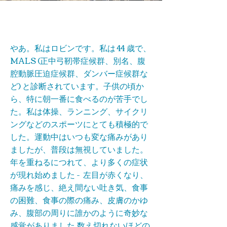
ロビンの物語
やあ。私はロビンです。私は 44 歳で、
MALS (正中弓靭帯症候群、別名、腹
腔動脈圧迫症候群、ダンバー症候群な
ど) と診断されています。子供の頃か
ら、特に朝一番に食べるのが苦手でし
た。私は体操、ランニング、サイクリ
ングなどのスポーツにとても積極的で
した。運動中はいつも変な痛みがあり
ましたが、普段は無視していました。
年を重ねるにつれて、より多くの症状
が現れ始めました - 左目が赤くなり、
痛みを感じ、絶え間ない吐き気、食事
の困難、食事の際の痛み、皮膚のかゆ
み、腹部の周りに誰かのように奇妙な
感覚がありました.数え切れないほどの