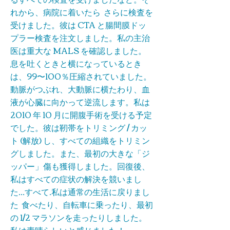
れから、病院に着いたら さらに検査を
受けました。彼は CTA と腸間膜ドッ
プラー検査を注文しました。私の主治
医は重大な MALS を確認しました。
息を吐くときと横になっているとき
は、99〜100％圧縮されていました。
動脈がつぶれ、大動脈に横たわり、血
液が心臓に向かって逆流します。私は
2010 年 10 月に開腹手術を受ける予定
でした。彼は靭帯をトリミング / カッ
ト (解放) し、すべての組織をトリミン
グしました。また、最初の大きな「ジ
ッパー」傷も獲得しました。回復後、
私はすべての症状の解決を競いまし
た...すべて.私は通常の生活に戻りまし
た 食べたり、自転車に乗ったり、最初
の 1/2 マラソンを走ったりしました。