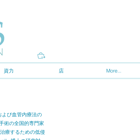
Donate
資力
店
More...
管外科および血管内療法の
襲手術の全国的専門家
治療するための低侵