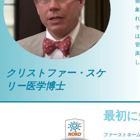
襲
象
れ
そ
は
管
床
し
クリストファー・スケ
リー医学博士
最初に
ファーストネー