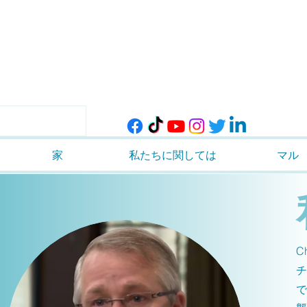
家
私たちに関しては
マル
C
チ
で