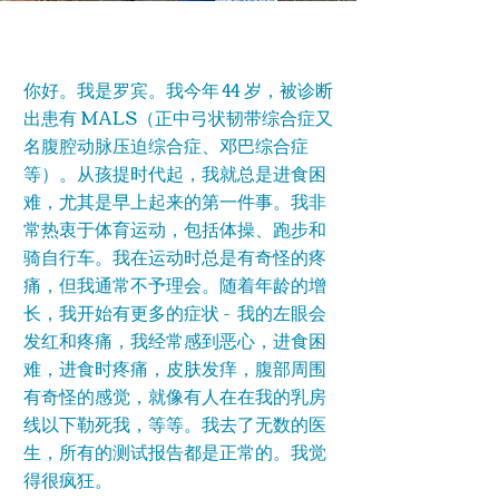
Odessa's Story
你好。我是罗宾。我今年 44 岁，被诊断
出患有 MALS（正中弓状韧带综合症又
名腹腔动脉压迫综合症、邓巴综合症
等）。从孩提时代起，我就总是进食困
难，尤其是早上起来的第一件事。我非
常热衷于体育运动，包括体操、跑步和
骑自行车。我在运动时总是有奇怪的疼
痛，但我通常不予理会。随着年龄的增
长，我开始有更多的症状 - 我的左眼会
发红和疼痛，我经常感到恶心，进食困
难，进食时疼痛，皮肤发痒，腹部周围
有奇怪的感觉，就像有人在在我的乳房
线以下勒死我，等等。我去了无数的医
生，所有的测试报告都是正常的。我觉
得很疯狂。