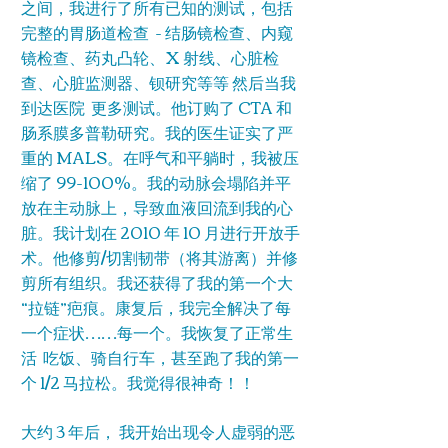
之间，我进行了所有已知的测试，包括
完整的胃肠道检查 - 结肠镜检查、内窥
镜检查、药丸凸轮、X 射线、心脏检
查、心脏监测器、钡研究等等 然后当我
到达医院 更多测试。他订购了 CTA 和
肠系膜多普勒研究。我的医生证实了严
重的 MALS。在呼气和平躺时，我被压
缩了 99-100%。我的动脉会塌陷并平
放在主动脉上，导致血液回流到我的心
脏。我计划在 2010 年 10 月进行开放手
术。他修剪/切割韧带（将其游离）并修
剪所有组织。我还获得了我的第一个大
“拉链”疤痕。康复后，我完全解决了每
一个症状……每一个。我恢复了正常生
活 吃饭、骑自行车，甚至跑了我的第一
个 1/2 马拉松。我觉得很神奇！！
大约 3 年后， 我开始出现令人虚弱的恶