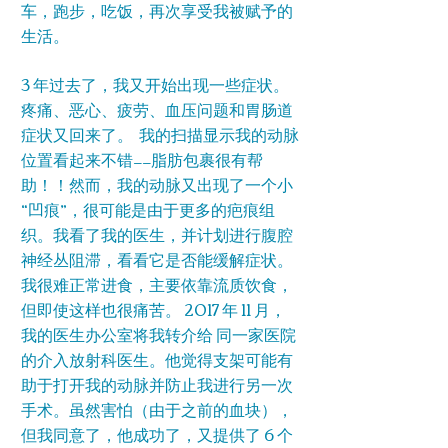
车，跑步，吃饭，再次享受我被赋予的
生活。
3 年过去了，我又开始出现一些症状。
疼痛、恶心、疲劳、血压问题和胃肠道
症状又回来了。 我的扫描显示我的动脉
位置看起来不错——脂肪包裹很有帮
助！！然而，我的动脉又出现了一个小
“凹痕”，很可能是由于更多的疤痕组
织。我看了我的医生，并计划进行腹腔
神经丛阻滞，看看它是否能缓解症状。
我很难正常进食，主要依靠流质饮食，
但即使这样也很痛苦。 2017 年 11 月，
我的医生办公室将我转介给 同一家医院
的介入放射科医生。他觉得支架可能有
助于打开我的动脉并防止我进行另一次
手术。虽然害怕（由于之前的血块），
但我同意了，他成功了，又提供了 6 个