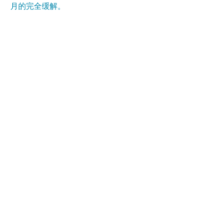
月的完全缓解。
症状再次出现，我接受了第二个支架
（从第一个支架开始延伸到脾动脉）。
到目前为止一切顺利！
我作为学校系统
的心理健康协调员全职工作，喜欢骑山
地自行车、锻炼、旅行、吃饭和划船。
无论我们的道路、道路的长度以及我必
须进行的干预次数如何，我都不后悔。
几年来完全解决症状是一种惊人的感
觉。在我继续这段旅程的过程中，我希
望每个人和我自己都能如此。
要了解更多关于罗宾的故事，请单击有
关她旅程的新闻报道。
查看故事